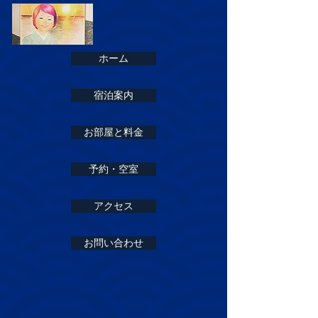
ホーム
宿泊案内
お部屋と料金
予約・空室
アクセス
お問い合わせ